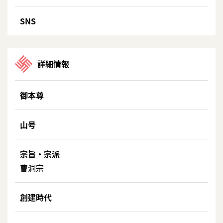
SNS
詳細情報
御本尊
山号
宗旨・宗派
曹洞宗
創建時代