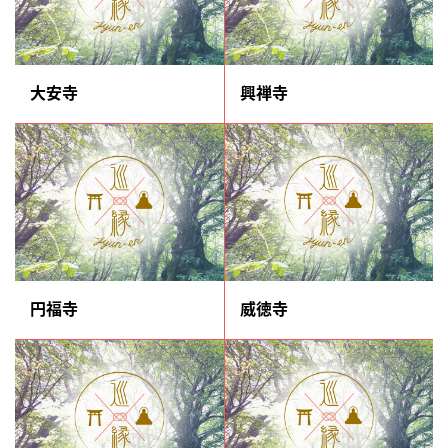
大安寺
興禅寺
円福寺
威徳寺