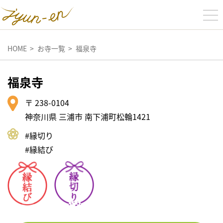
HOME
お寺一覧
福泉寺
福泉寺
〒 238-0104
神奈川県 三浦市 南下浦町松輪1421
#縁切り
#縁結び