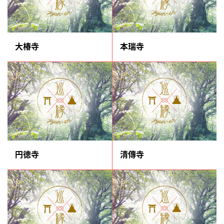
大椿寺
本瑞寺
円徳寺
清傳寺