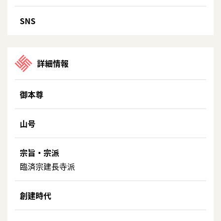
SNS
詳細情報
御本尊
山号
宗旨・宗派
臨済宗建長寺派
創建時代