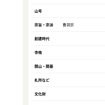
山号
宗旨・宗派
曹洞宗
創建時代
寺格
開山・開基
札所など
文化財