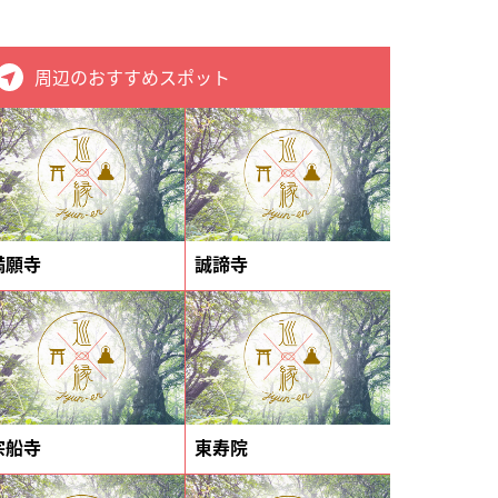
周辺のおすすめスポット
満願寺
誠諦寺
宗船寺
東寿院