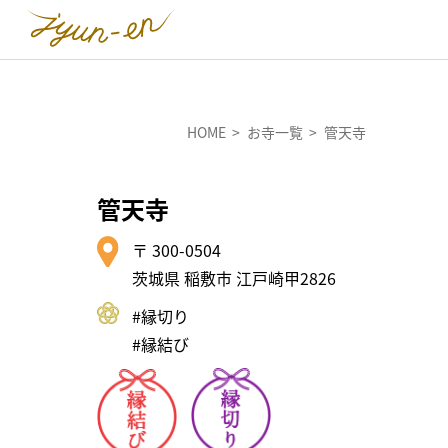
HOME
お寺一覧
管天寺
管天寺
〒 300-0504
茨城県 稲敷市 江戸崎甲2826
#縁切り
#縁結び