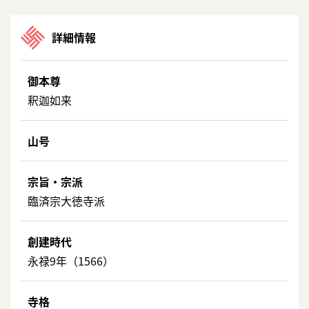
詳細情報
御本尊
釈迦如来
山号
宗旨・宗派
臨済宗大徳寺派
創建時代
永禄9年（1566）
寺格