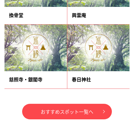
換骨堂
興雲庵
慈照寺・銀閣寺
春日神社
おすすめスポット一覧へ