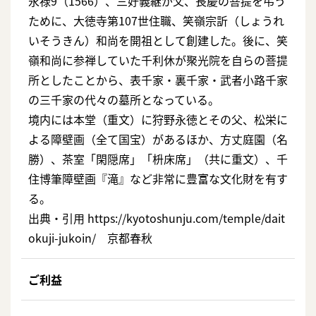
永禄9（1566）、三好義継が父、長慶の菩提を弔う
ために、大徳寺第107世住職、笑嶺宗訢（しょうれ
いそうきん）和尚を開祖として創建した。後に、笑
嶺和尚に参禅していた千利休が聚光院を自らの菩提
所としたことから、表千家・裏千家・武者小路千家
の三千家の代々の墓所となっている。
境内には本堂（重文）に狩野永徳とその父、松栄に
よる障壁画（全て国宝）があるほか、方丈庭園（名
勝）、茶室「閑隠席」「枡床席」（共に重文）、千
住博筆障壁画『滝』など非常に豊富な文化財を有す
る。
出典・引用 https://kyotoshunju.com/temple/dait
okuji-jukoin/ 京都春秋
ご利益