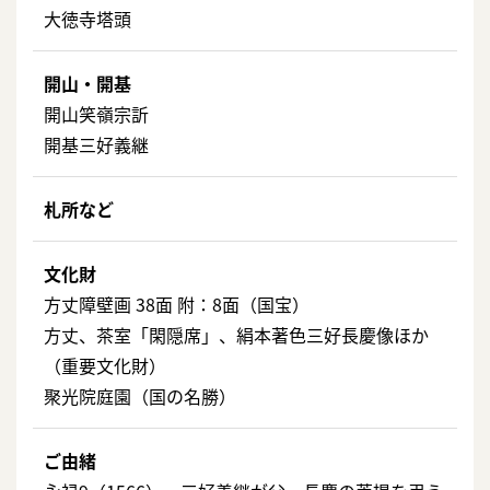
大徳寺塔頭
開山・開基
開山笑嶺宗訢
開基三好義継
札所など
文化財
方丈障壁画 38面 附：8面（国宝）
方丈、茶室「閑隠席」、絹本著色三好長慶像ほか
（重要文化財）
聚光院庭園（国の名勝）
ご由緒