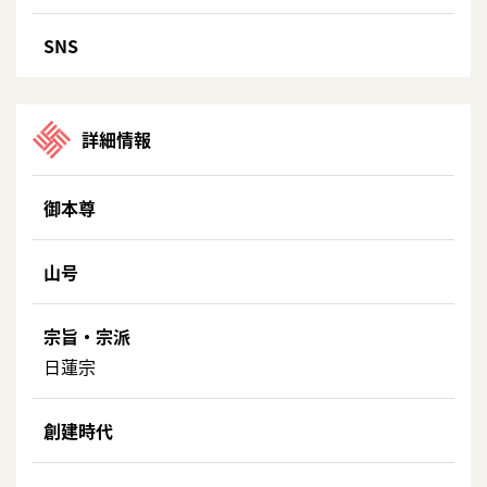
SNS
詳細情報
御本尊
山号
宗旨・宗派
日蓮宗
創建時代