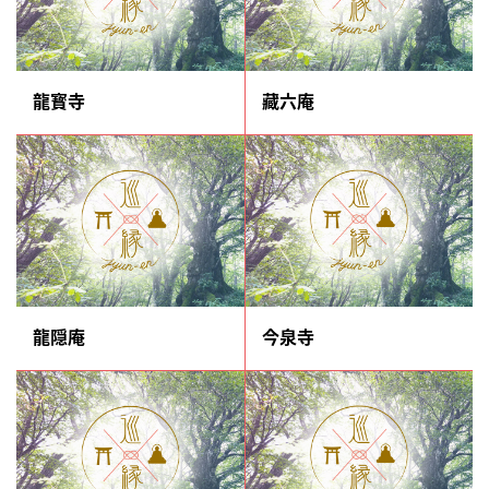
龍寳寺
藏六庵
龍隠庵
今泉寺