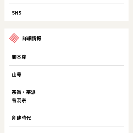
SNS
詳細情報
御本尊
山号
宗旨・宗派
曹洞宗
創建時代