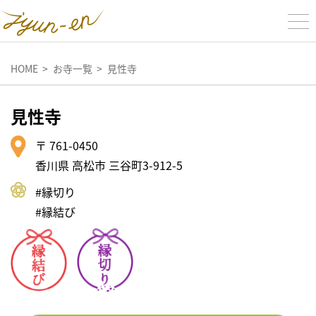
HOME
お寺一覧
見性寺
見性寺
〒 761-0450
香川県 高松市 三谷町3-912-5
#縁切り
#縁結び