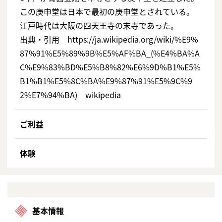
この庚申堂は日本で最初の庚申堂とされている。
江戸時代は大阪の四天王寺の末寺であった。
出典・引用 https://ja.wikipedia.org/wiki/%E9%
87%91%E5%89%9B%E5%AF%BA_(%E4%BA%A
C%E9%83%BD%E5%B8%82%E6%9D%B1%E5%
B1%B1%E5%8C%BA%E9%87%91%E5%9C%9
2%E7%94%BA) wikipedia
ご利益
体験
基本情報