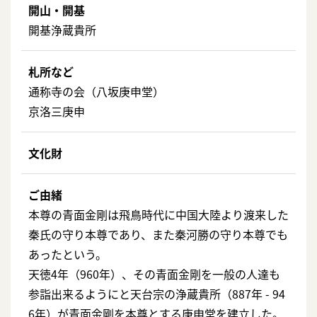
開山・開基
開基浄蔵貴所
札所など
通称寺の会（八坂庚申堂）
京洛三庚申
文化財
ご由緒
本尊の青面金剛は飛鳥時代に中国大陸より渡来した
秦氏の守り本尊であり、また秦河勝の守り本尊でも
あったという。
天徳4年（960年）、その青面金剛を一般の人達も
参詣出来るようにと天台宗の浄蔵貴所（887年 - 94
6年）が青面金剛を本尊とする庚申堂を建立した。