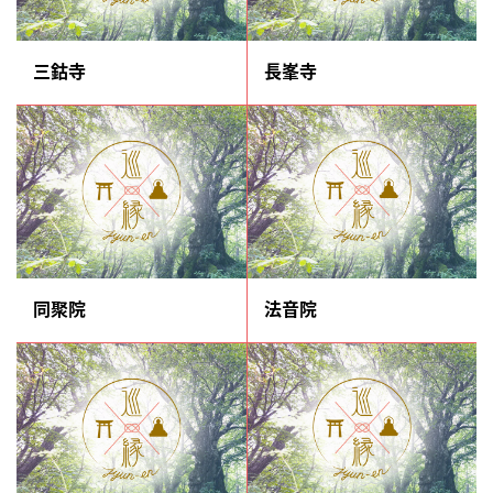
三鈷寺
長峯寺
同聚院
法音院