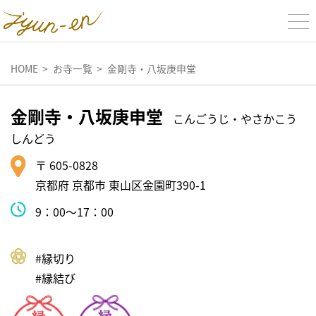
HOME
お寺一覧
金剛寺・八坂庚申堂
金剛寺・八坂庚申堂
こんごうじ・やさかこう
しんどう
〒 605-0828
京都府 京都市 東山区金園町390-1
9：00～17：00
#縁切り
#縁結び