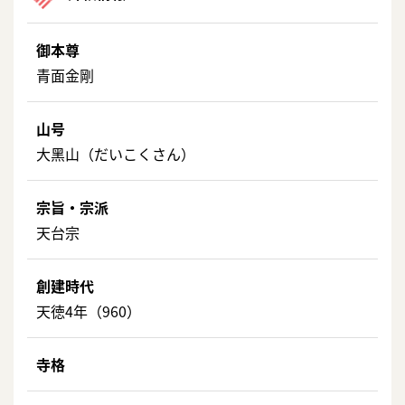
御本尊
青面金剛
山号
大黑山（だいこくさん）
宗旨・宗派
天台宗
創建時代
天徳4年（960）
寺格