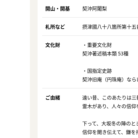
開山・開基
契沖阿闍梨
札所など
摂津國八十八箇所第十五
文化財
・重要文化財
契沖著述稿本類 53種
・国指定史跡
契沖旧庵（円珠庵）なら
ご由緒
遠い昔、このあたりは三
霊木があり、人々の信仰
下って、大坂冬の陣のと
信仰を聞き伝えて、鎌を