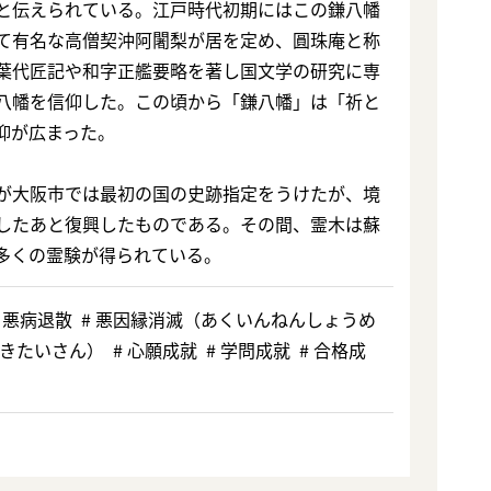
と伝えられている。江戸時代初期にはこの鎌八幡
て有名な高僧契沖阿闍梨が居を定め、圓珠庵と称
葉代匠記や和字正艦要略を著し国文学の研究に専
八幡を信仰した。この頃から「鎌八幡」は「祈と
仰が広まった。
が大阪市では最初の国の史跡指定をうけたが、境
したあと復興したものである。その間、霊木は蘇
多くの霊験が得られている。
 # 悪病退散 # 悪因縁消滅（あくいんねんしょうめ
きたいさん） # ⼼願成就 # 学問成就 # 合格成