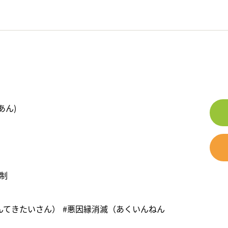
あん)
約制
んてきたいさん）
#悪因縁消滅（あくいんねん