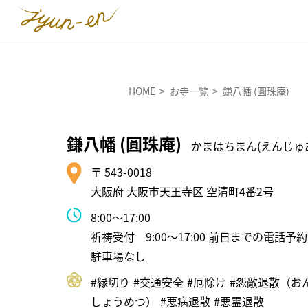
HOME
お寺一覧
鎌八幡 (圓珠庵)
鎌八幡 (圓珠庵)
かまはちまん(えんじゅ
〒 543-0018
大阪府 大阪市天王寺区 空清町4番2号
8:00〜17:00
祈祷受付 9:00〜17:00 前日までの電話予
駐車場なし
#縁切り
#交通安全
#厄除け
#怨敵退散（お
しょうめつ）
#悪病退散
#悪霊退散