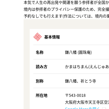
本気で人生の再出発や開運を願う参拝者が全国か
境内は参拝者のプライバシー保護のため、完全
予約なしでも行えます(作法については、境内の
基本情報
名称
鎌八幡 (圓珠庵)
読み方
かまはちまん(えんじゅあ
別称
鎌八幡、祈とう寺
所在地
〒543-0018
大阪府大阪市天王寺区空
Google Mapsを開く