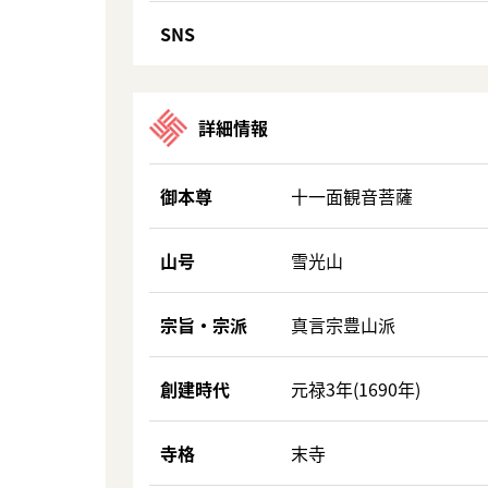
SNS
詳細情報
御本尊
十一面観音菩薩
山号
雪光山
宗旨・宗派
真言宗豊山派
創建時代
元禄3年(1690年)
寺格
末寺