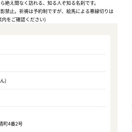
ら絶え間なく訪れる、知る人ぞ知る名刹です。
撮影禁止。祈祷は予約制ですが、絵馬による悪縁切りは
案内をご確認ください)
ん)
清町4番2号