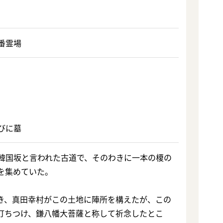
番霊場
びに墓
韓国坂と言われた古道で、そのわきに一本の榎の
を集めていた。
き、真田幸村がこの土地に陣所を構えたが、この
打ちつけ、鎌八幡大菩薩と称して祈念したとこ