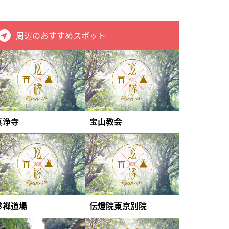
周辺のおすすめスポット
真浄寺
宝山教会
参禅道場
伝燈院東京別院