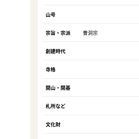
山号
宗旨・宗派
曹洞宗
創建時代
寺格
開山・開基
札所など
文化財