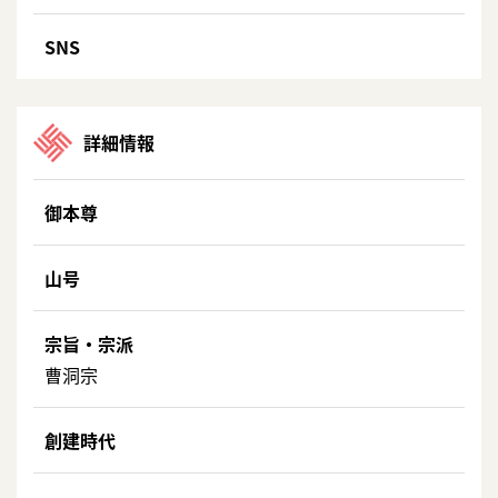
SNS
詳細情報
御本尊
山号
宗旨・宗派
曹洞宗
創建時代