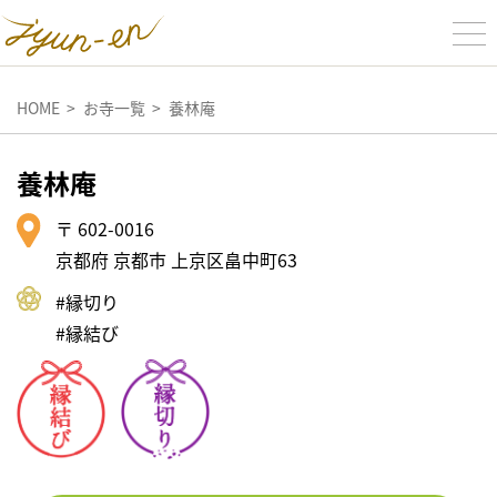
HOME
お寺一覧
養林庵
養林庵
〒 602-0016
京都府 京都市 上京区畠中町63
#縁切り
#縁結び