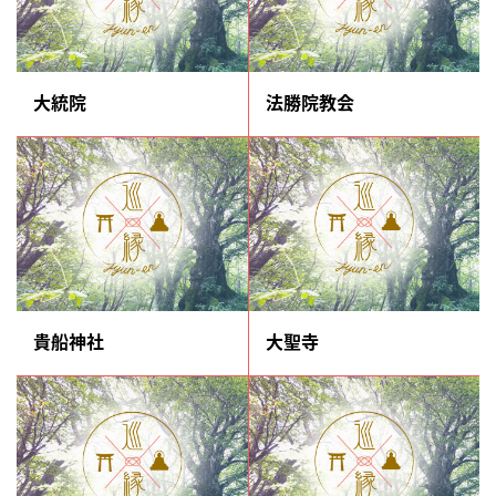
大統院
法勝院教会
貴船神社
大聖寺