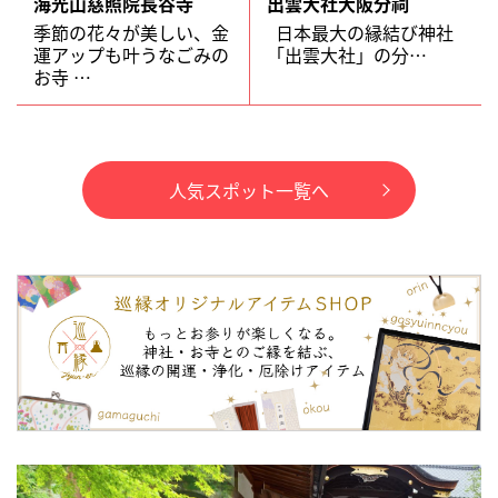
海光山慈照院長谷寺
出雲大社大阪分祠
季節の花々が美しい、金
日本最大の縁結び神社
運アップも叶うなごみの
「出雲大社」の分…
お寺 …
人気スポット一覧へ