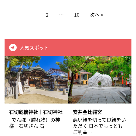
1
2
…
10
次へ >
人気スポット
石切劔箭神社｜石切神社
安井金比羅宮
でんぼ（腫れ物）の神
悪い縁を切って良縁をい
様 石切さん 石…
ただく 日本でもっとも
ご利益…