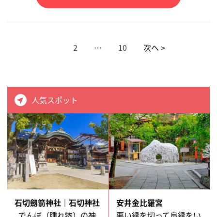
1
2
…
10
次へ >
人気スポット
石切劔箭神社｜石切神社
安井金比羅宮
でんぼ（腫れ物）の神
悪い縁を切って良縁をい