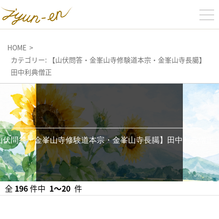
HOME
カテゴリー:
【山伏問答・金峯山寺修験道本宗・金峯山寺長臈】
田中利典僧正
山伏問答・金峯山寺修験道本宗・金峯山寺長臈】田中利典僧正 
全
196
件中
1〜20
件