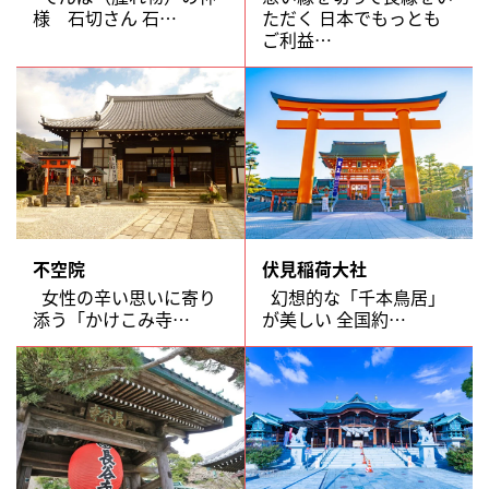
様 石切さん 石…
ただく 日本でもっとも
ご利益…
不空院
伏見稲荷大社
女性の辛い思いに寄り
幻想的な「千本鳥居」
添う「かけこみ寺…
が美しい 全国約…