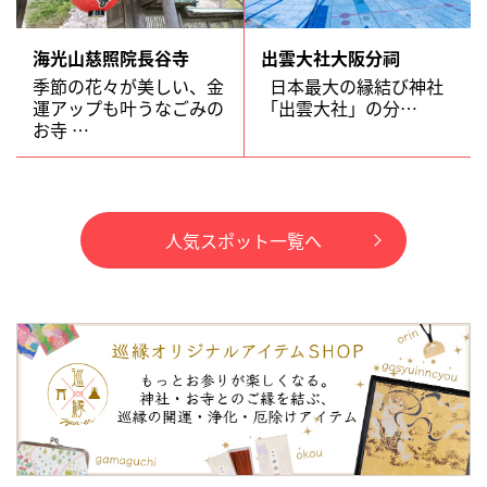
海光山慈照院長谷寺
出雲大社大阪分祠
季節の花々が美しい、金
日本最大の縁結び神社
運アップも叶うなごみの
「出雲大社」の分…
お寺 …
人気スポット一覧へ