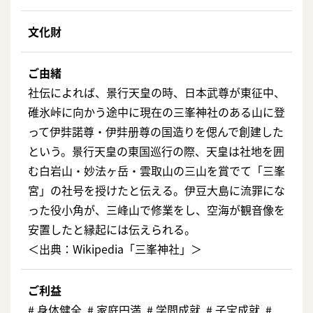
文化財
ご由緒
社伝によれば、景行天皇の時、日本武尊が東征中、
碓氷峠に向かう途中に現在の三峯神社のある山に登
って伊弉諾尊・伊弉册尊の国造りを偲んで創建した
という。景行天皇の東国巡行の際、天皇は社地を囲
む白岩山・妙法ヶ岳・雲取山の三山を賞でて「三峯
宮」の社号を授けたと伝える。伊豆大島に流罪にな
った役小角が、三峰山で修業をし、空海が観音像を
安置したと縁起には伝えられる。
＜出典：Wikipedia「三峯神社」＞
ご利益
# ⾝体健全 # 家庭円満 # 学問成就 # ⼦宝成就 #