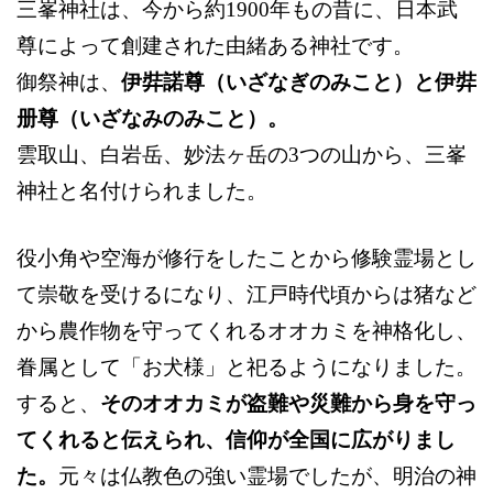
三峯神社は、今から約1
900
年もの昔に、日本武
尊によって創建された由緒ある神社です。
御祭神は
、
伊弉諾尊（いざなぎのみこと）と伊弉
册尊（いざなみのみこと）
。
雲取山、白岩岳、妙法ヶ岳
の3つの山から、三峯
神社と名付けられました。
役小角
や空海が修行をしたこと
から修験霊場とし
て
崇敬を
受けるになり、
江戸時代頃
からは
猪など
から農作物を守ってくれる
オオカミ
を神格化し、
眷属として
「お犬様」と
祀るようになりました。
すると、
その
オオカミ
が盗難や災難から身を守っ
てくれると伝えられ、信仰が
全国に広がりまし
た
。
元々は仏教色の強い霊場でしたが、明治の神