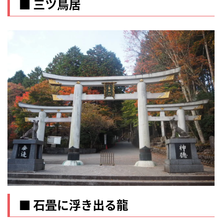
■ 三ツ鳥居
■ 石畳に浮き出る龍