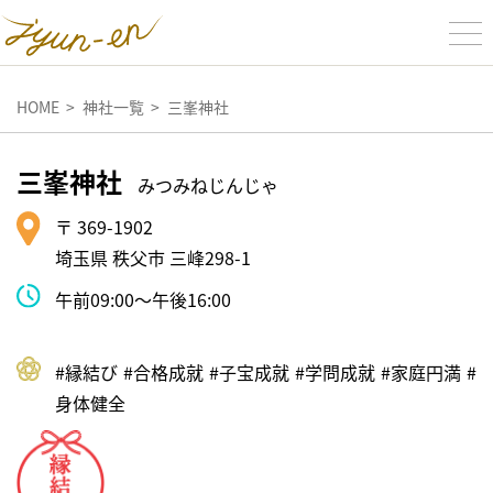
HOME
神社一覧
三峯神社
三峯神社
みつみねじんじゃ
〒 369-1902
埼玉県 秩父市 三峰298-1
午前09:00～午後16:00
#縁結び
#合格成就
#⼦宝成就
#学問成就
#家庭円満
#
⾝体健全