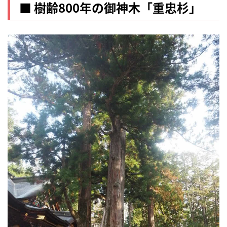
■ 樹齢8
00
年の御神木「
重忠
杉」