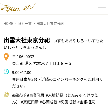
HOME
神社一覧
出雲大社東京分祀
出雲大社東京分祀
いずもおおやしろ・いずもた
いしゃとうきょうぶんし
〒 106−0032
東京都 港区 六本木７丁目１８－５
9:00~17:00
専用駐車場2台・近隣のコインパーキングをご利用く
ださい。
#縁結び
#事業発展
#⼈脈結縁（じんみゃくけつえ
ん）
#家庭円満
#⼼願成就
#恋愛成就
#⾦銀招来