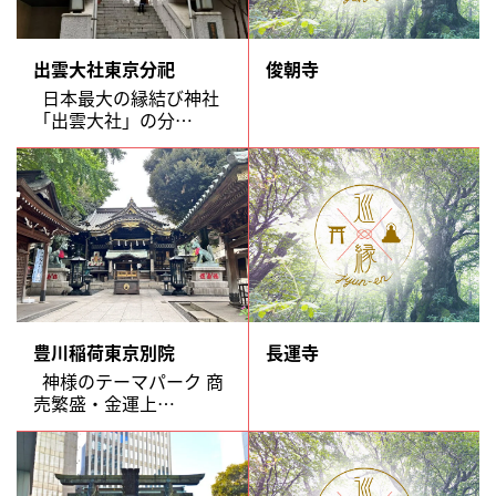
出雲大社東京分祀
俊朝寺
日本最大の縁結び神社
「出雲大社」の分…
豊川稲荷東京別院
長運寺
神様のテーマパーク 商
売繁盛・金運上…