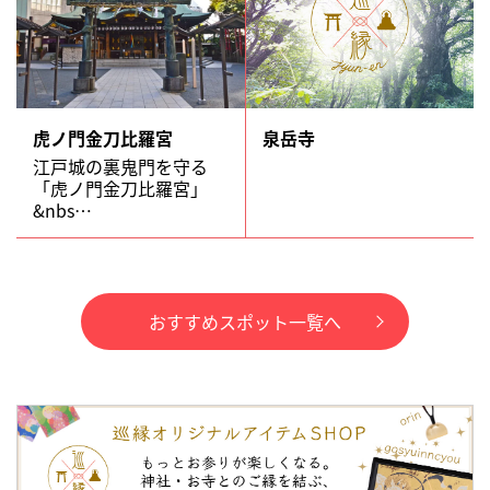
虎ノ門金刀比羅宮
泉岳寺
江戸城の裏鬼門を守る
「虎ノ門金刀比羅宮」
&nbs…
おすすめスポット一覧へ