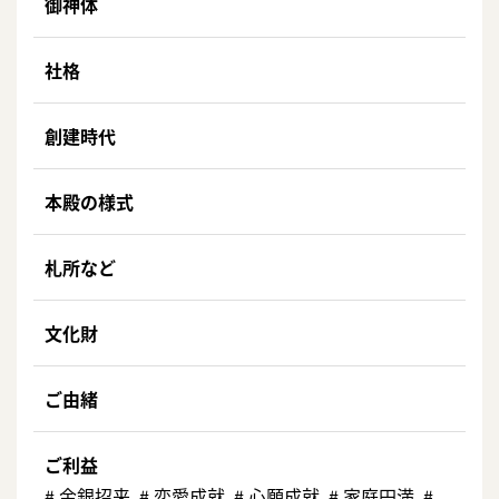
御神体
社格
創建時代
本殿の様式
札所など
文化財
ご由緒
ご利益
# ⾦銀招来 # 恋愛成就 # ⼼願成就 # 家庭円満 #