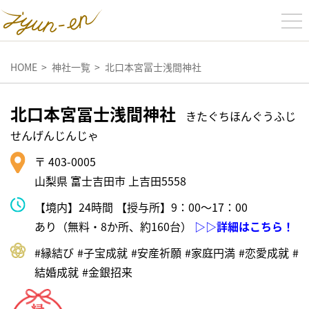
HOME
神社一覧
北口本宮冨士浅間神社
北口本宮冨士浅間神社
きたぐちほんぐうふじ
せんげんじんじゃ
〒 403-0005
山梨県 富士吉田市 上吉田5558
【境内】24時間 【授与所】9：00～17：00
あり（無料・8か所、約160台）
▷▷詳細はこちら！
#縁結び
#⼦宝成就
#安産祈願
#家庭円満
#恋愛成就
#
結婚成就
#⾦銀招来