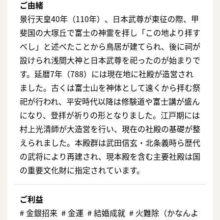
ご由緒
景行天皇40年（110年）、日本武尊が東征の際、甲
斐国の大塚丘で富士の神霊を拝し「この地より拝す
べし」と述べたことから鳥居が建てられ、後に祠が
設けられ浅間大神と日本武尊を祀ったのが始まりで
す。延暦7年（788）には現在地に社殿が造営され
ました。古くは富士山を神体として遠くから拝む祭
祀が行われ、平安時代以降は修験道や富士講が盛ん
になり、登拝が祈りの形となりました。江戸期には
村上光清師が大造営を行い、現在の社殿の基礎が整
えられました。本殿群は武田信玄・北条義時ら歴代
の武将により再建され、現本殿を含む主要社殿は国
の重要文化財に指定されています。
ご利益
# ⾦銀招来 # 金運 # 結婚成就 # ⽕難除（かなんよ