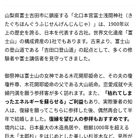
山梨県富士吉田市に鎮座する「北口本宮冨士浅間神社（き
たぐちほんぐうふじせんげんじんじゃ）」は、1900年以
上の歴史を誇る、日本を代表する古社。世界文化遺産「富
士山」の構成資産の1社でもあります。古来より、富士山
の登山道である「吉田口登山道」の起点として、多くの修
験者や富士講信者を見守ってきました。
御祭神は富士山の女神である木花開耶姫命と、その夫の瓊
瓊杵尊、木花開耶姫命の父である大山祇命。恋愛成就や夫
婦円満を願う参拝客が多く訪れます。また、
「枯れてしま
ったエネルギーを蘇らせる」ご利益
もあり、実際筆者の知
人は、復縁を願ってこちらに参拝した後、偶然再会して半
年で結婚しました。
復縁を望む人の参拝もおすすめです。
境内には、日本最大の木造鳥居や、樹齢1000年を超える
巨木「太郎杉」をはじめとした美しい杉並木など、見所が