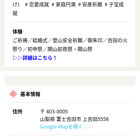
け） # 恋愛成就 # 家庭円満 # 安産祈願 # ⼦宝成
就
体験
ご祈祷／結婚式／登山安全祈願／御朱印／吉田の火
祭り／初申祭／開山前夜祭・開山祭
▷▷詳細はこちら！
基本情報
住所
〒 403-0005
山梨県 富士吉田市 上吉田5558
Google Mapを開く