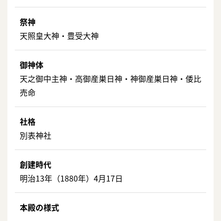
祭神
天照皇大神・豊受大神
御神体
天之御中主神・高御産巣日神・神御産巣日神・倭比
売命
社格
別表神社
創建時代
明治13年（1880年）4月17日
本殿の様式