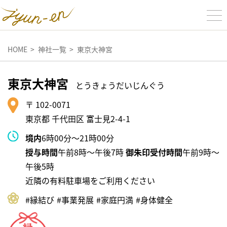
HOME
神社一覧
東京大神宮
東京大神宮
とうきょうだいじんぐう
〒 102-0071
東京都 千代田区 富士見2-4-1
境内
6時00分～21時00分
授与時間
午前8時～午後7時
御朱印受付時間
午前9時～
午後5時
近隣の有料駐車場をご利用ください
#縁結び
#事業発展
#家庭円満
#⾝体健全