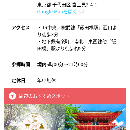
東京都 千代田区 富士見2-4-1
Google Mapを開く
アクセス
・JR中央／総武線「飯田橋駅」西口よ
り徒歩3分
・地下鉄有楽町／南北／東西線他「飯
田橋」駅より徒歩約5分
参拝時間
境内
6時00分～21時00分
定休日
年中無休
周辺のおすすめスポット