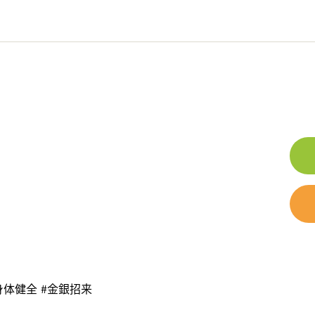
⾝体健全
#⾦銀招来