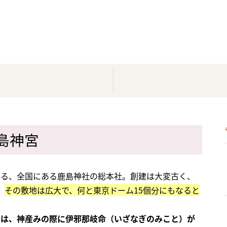
島神宮
ある、全国にある鹿島神社の総本社。創建は大変古く、
。
その敷地は広大で、何と東京ドーム15個分にもなると
）は、神産みの際に伊邪那岐命（いざなぎのみこと）が