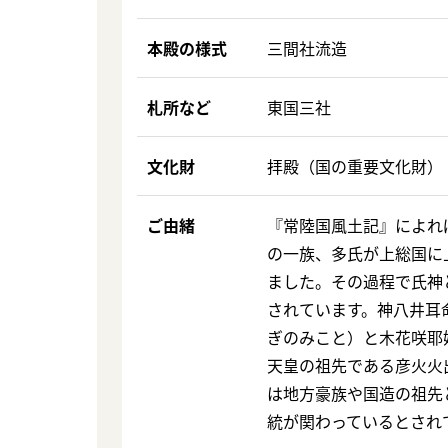
本殿の様式
三間社流造
札所など
東国三社
文化財
拝殿（国の重要文化財）
ご由緒
『常陸国風土記』によれ
の一族、多氏が上総国に
ました。その過程で氏神
されています。神八井耳
ぎのみこと）と木花咲耶
天皇の祖先である彦火火
は地方豪族や国造の祖先
統が関わっているとされ