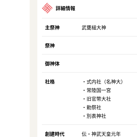
詳細情報
主祭神
武甕槌大神
祭神
御神体
社格
・式内社（名神大）
・常陸国一宮
・旧官幣大社
・勅祭社
・別表神社
創建時代
伝・神武天皇元年