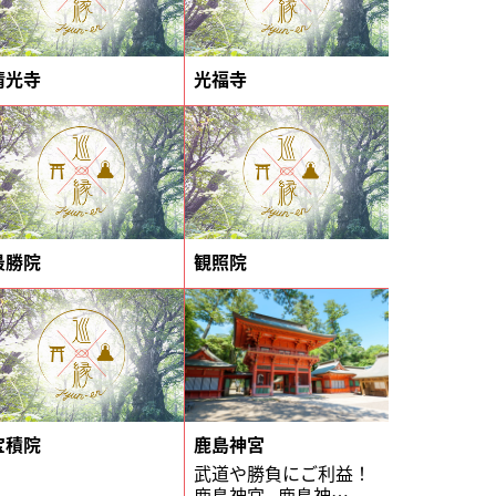
清光寺
光福寺
最勝院
観照院
宝積院
鹿島神宮
武道や勝負にご利益！
鹿島神宮 鹿島神…