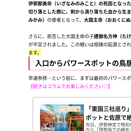
伊邪那美命（いざなみのみこと）の死因となっ
切り落とした際に、剣から滴り落ちた血から生
みかみ）
の使者となって、
大国主命（おおくにぬ
さらに、拒否した大国主命の子
建御名方神（た
が平定されました。この戦いは相撲の起源とさ
ます。
入口からパワースポットの鳥
早速参拝…という前に、まずは最初のパワース
【続きはコラムでお楽しみください♡】
「東国三社巡り
ポットと佐原で
先日、伊勢神宮で特別
から「伊勢詣での締め