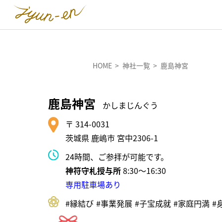
HOME
神社一覧
鹿島神宮
鹿島神宮
かしまじんぐう
〒 314-0031
茨城県 鹿嶋市 宮中2306-1
24時間、ご参拝が可能です。
神符守札授与所
8:30～16:30
専用駐車場あり
#縁結び
#事業発展
#⼦宝成就
#家庭円満
#