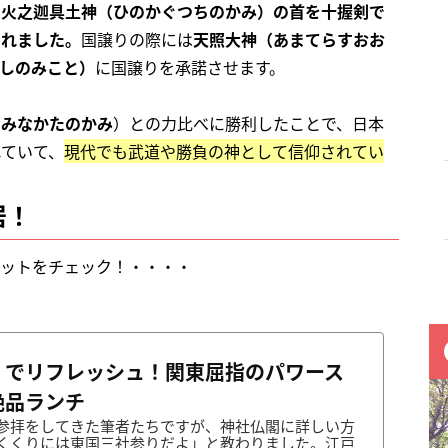
た火之迦具土神（ひのかぐつちのかみ）の首を十握剣で
まれました。
国譲りの際には
天照大神（あまてらすおお
しのみこと）
に国譲りを承諾させます。
けみなかたのかみ
）との力比べに勝利したことで、日本
れていて、
現代でも武道や勝負の神として信仰されてい
居！
ポットをチェック！・・・・
」でリフレッシュ！関東屈指のパワース
絶品ランチ
参拝をしてきた筆者たちですが、神社仏閣に詳しい方
くくりには東国三社参りだよ」と教わりました。江戸