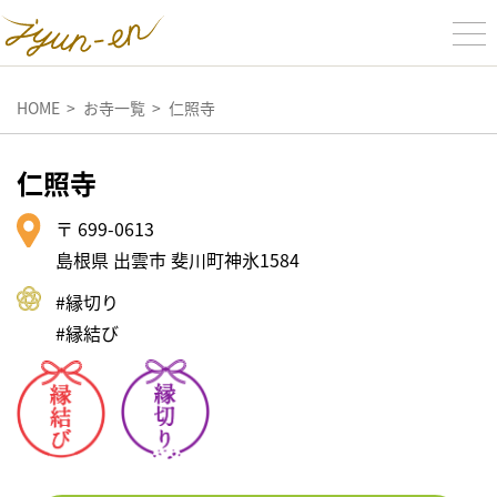
HOME
お寺一覧
仁照寺
仁照寺
〒 699-0613
島根県 出雲市 斐川町神氷1584
#縁切り
#縁結び