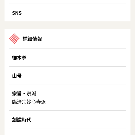
SNS
詳細情報
御本尊
山号
宗旨・宗派
臨済宗妙心寺派
創建時代