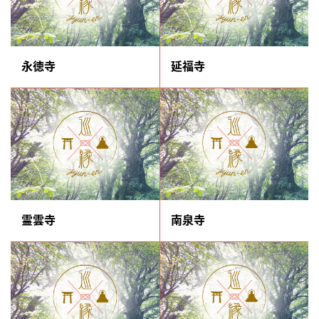
永徳寺
延福寺
霊雲寺
南泉寺