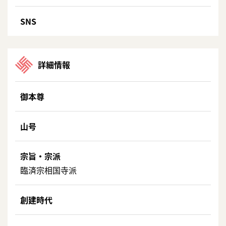
SNS
詳細情報
御本尊
山号
宗旨・宗派
臨済宗相国寺派
創建時代