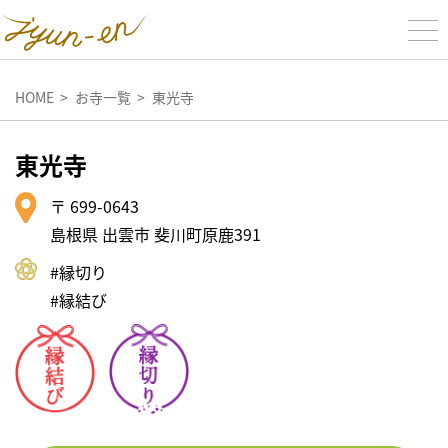
HOME
お寺一覧
東光寺
東光寺
〒 699-0643
島根県 出雲市 斐川町原鹿391
#縁切り
#縁結び