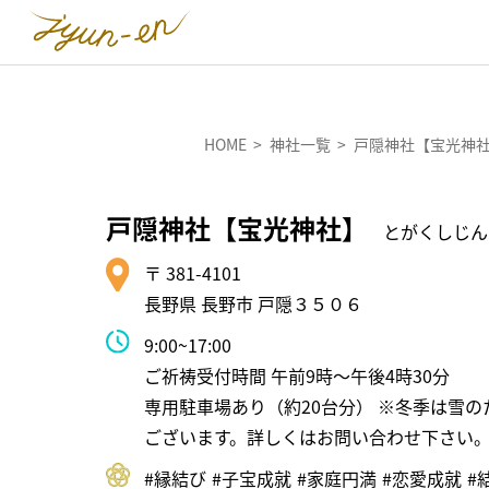
HOME
神社一覧
戸隠神社【宝光神
戸隠神社【宝光神社】
とがくしじん
〒 381-4101
長野県 長野市 戸隠３５０６
9:00~17:00
ご祈祷受付時間 午前9時～午後4時30分
専用駐車場あり（約20台分） ※冬季は雪
ございます。詳しくはお問い合わせ下さい
#縁結び
#⼦宝成就
#家庭円満
#恋愛成就
#