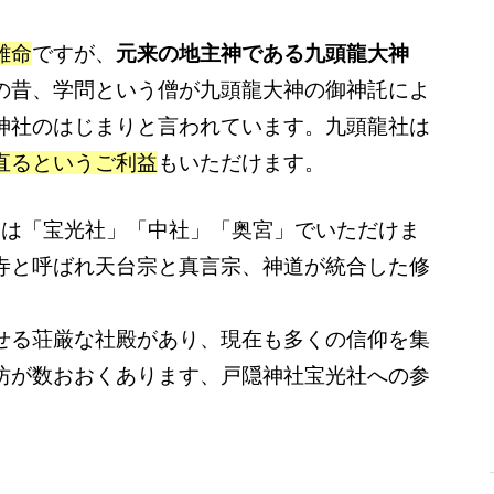
雄命
ですが、
元来の地主神である九頭龍大神
の昔、学問という僧が九頭龍大神の御神託によ
神社のはじまりと言われています。九頭龍社は
直るというご利益
もいただけます。
印は「宝光社」「中社」「奥宮」でいただけま
寺と呼ばれ天台宗と真言宗、神道が統合した修
。
せる荘厳な社殿があり、現在も多くの信仰を集
坊が数おおくあります、戸隠神社宝光社への参