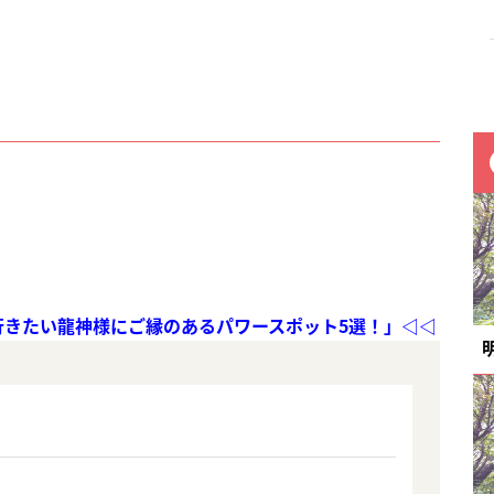
行きたい龍神様にご縁のあるパワースポット5選！」◁◁