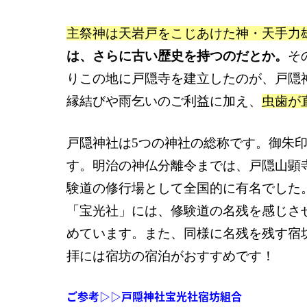
主祭神は天岩戸をこじあけた神・天手力
は、さらに古い歴史を持つのだとか。
そ
りこの地に戸隠寺を建立したのが、戸隠
縁結びや雨乞いのご利益に加え、
虫歯が
戸隠神社は5つの神社の総称です。御朱
す。明治の神仏分離令までは、戸隠山顕
験道の修行場として全国的に有名でした
「宝光社」には、修験道の名残を感じさ
めています。また、同様に名残を残す宿
拝には宿坊の宿泊がおすすめです！
ご参考▷▷戸隠神社宝光社宿坊組合