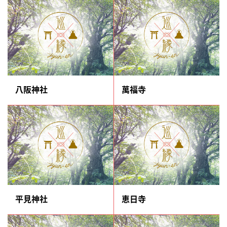
八阪神社
萬福寺
平見神社
恵日寺