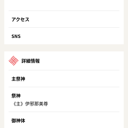
アクセス
SNS
詳細情報
主祭神
祭神
《主》伊邪那美尊
御神体