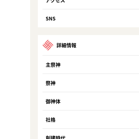
アクセス
SNS
詳細情報
主祭神
祭神
御神体
社格
創建時代