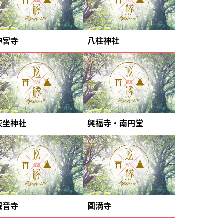
神宮寺
八柱神社
荻坐神社
興福寺・南円堂
観音寺
圓満寺