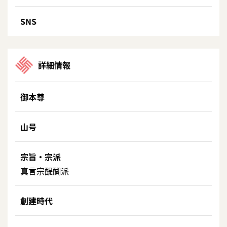
SNS
詳細情報
御本尊
山号
宗旨・宗派
真言宗醍醐派
創建時代