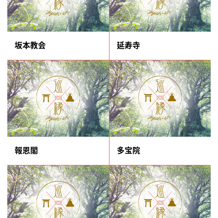
坂本教会
延寿寺
報恩閣
多宝院