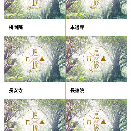
梅園院
本通寺
長安寺
長徳院