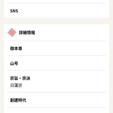
SNS
詳細情報
御本尊
山号
宗旨・宗派
日蓮宗
創建時代