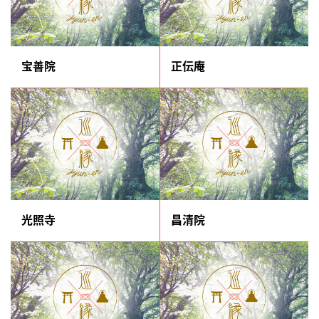
宝善院
正伝庵
光照寺
昌清院