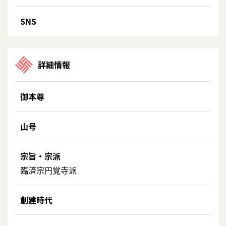
SNS
詳細情報
御本尊
山号
宗旨・宗派
臨済宗円覚寺派
創建時代