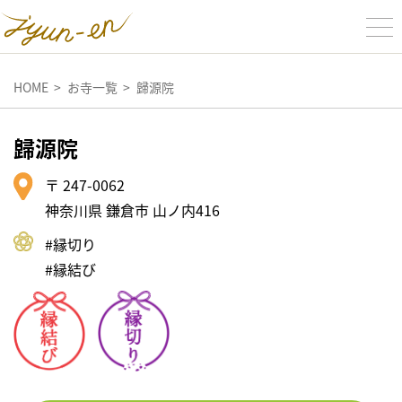
HOME
お寺一覧
歸源院
歸源院
〒 247-0062
神奈川県 鎌倉市 山ノ内416
#縁切り
#縁結び