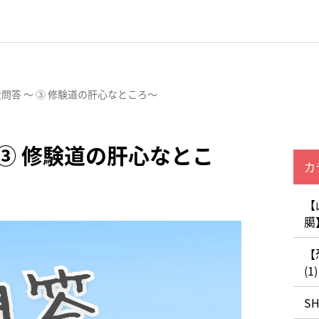
問答 〜 ③ 修験道の肝心なところ〜
 ③ 修験道の肝心なとこ
カ
【
臈
【
(1)
S