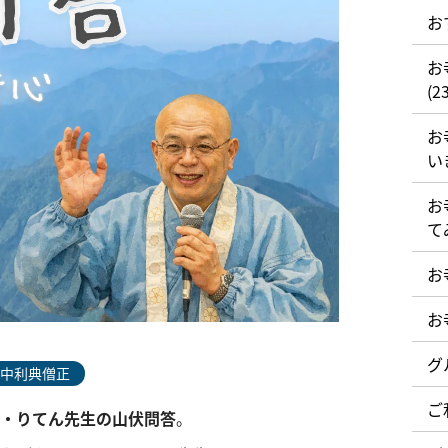
お
お
(23
お
い
お
て
お
お
グ
中利典僧正
ご
・りてん先生の山伏問答
。