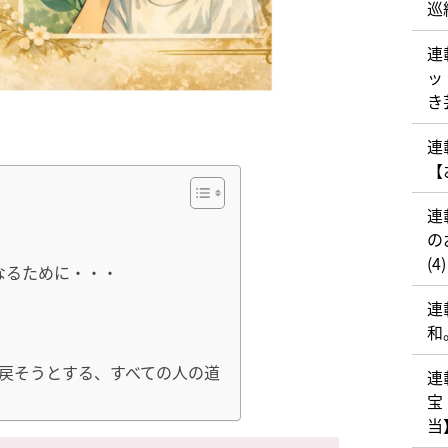
巡
連
ッ
き
連
【
連
の
(4)
なるために・・・
連
和
戻そうとする、すべての人の道
連
宝
当】