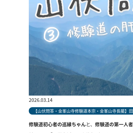
2026.03.14
【山伏問答・金峯山寺修験道本宗・金峯山寺長臈】田
修験道初心者の巡縁ちゃん
と、
修験道の第一人者