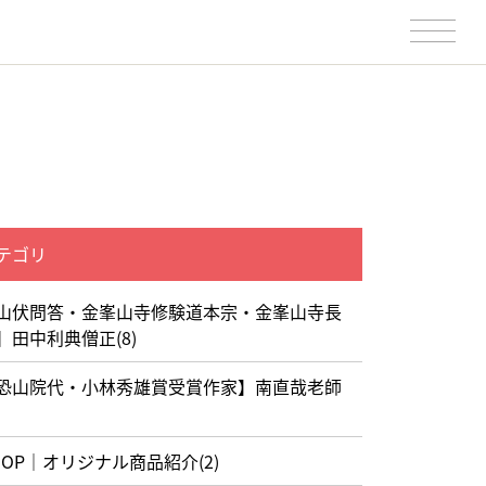
テゴリ
山伏問答・金峯山寺修験道本宗・金峯山寺長
】田中利典僧正(8)
恐山院代・小林秀雄賞受賞作家】南直哉老師
HOP｜オリジナル商品紹介(2)