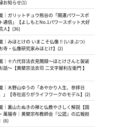
縁お知らせ(1)
載｜ガリットチュウ熊谷の「開運パワースポ
ト通信」【よしもとNo.1パワースポット大好
芸人】(36)
載｜みほとけの いまこそ仏像 !! (いまぶつ)
お寺・仏像研究家みほとけ】(2)
載｜十六代目法衣見聞録〜ほとけさんと袈裟
お話〜【黄檗宗法衣司 二文字屋利左衛門 】
載｜木野山ゆうの「あやかり人生、参拝日
。」【寺社巡りがライフワークのモデル】(2)
載｜裏山たぬきの禅と仏教やさしく解説【国
・萬福寺｜黄檗宗布教師会『公認』の広報担
(6)