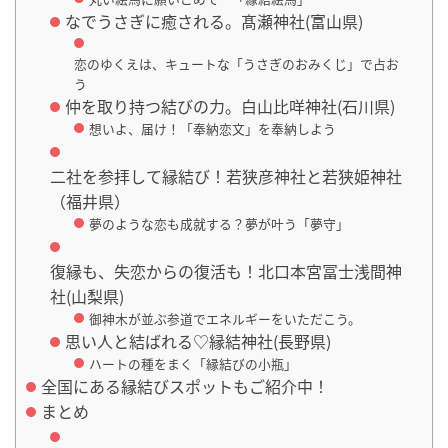
なでうさぎに癒される。髙瀬神社(富山県)
恋のゆくえは、キュートな「うさぎのおみくじ」で占お
う
仲を取り持つ結びの力。白山比咩神社(石川県)
想いよ、届け！「奉納恋文」を奉納しよう
二社を参拝して縁結び！若狭彦神社と若狭姫神社
（福井県）
夢のような恋も成就する？夢が叶う「夢守」
復縁も、失恋からの復活も！北口本宮冨士浅間神
社(山梨県)
御神木が並ぶ参道でエネルギーをいただこう。
思い人と結ばれる♡縁結神社(長野県)
ハートの種をまく「縁結びの小瓶」
全国にある縁結びスポットもご紹介中！
まとめ