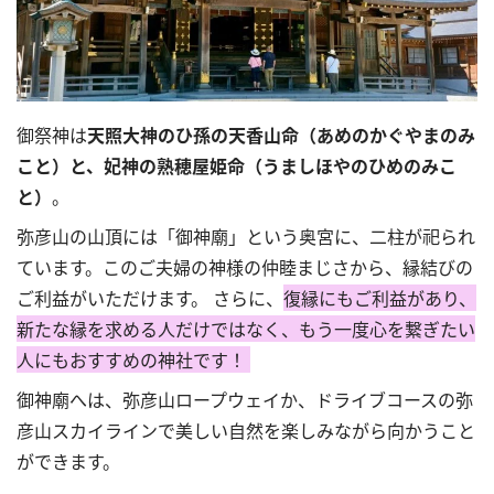
御祭神は
天照大神のひ孫の天香山命（あめのかぐやまのみ
こと）と、
妃神の熟穂屋姫命（うましほやのひめのみこ
と）
。
弥彦山の山頂には「御神廟」という奥宮に、二柱が祀られ
ています。このご夫婦の神様の仲睦まじさから、縁結びの
ご利益がいただけます。
さらに、
復縁にもご利益があり、
新たな縁を求める人だけではなく、もう一度心を繋ぎたい
人にもおすすめの神社です！
御神廟へは、弥彦山ロープウェイか、ドライブコースの弥
彦山スカイラインで
美しい自然を楽しみながら向かうこと
ができます。