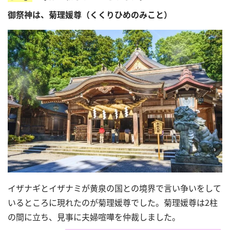
御祭神は、菊理媛尊（くくりひめのみこと）
イザナギとイザナミが黄泉の国との境界で言い争いをして
いるところに現れたのが菊理媛尊でした。菊理媛尊は
2
柱
の間に立ち、見事に夫婦喧嘩を仲裁しました。