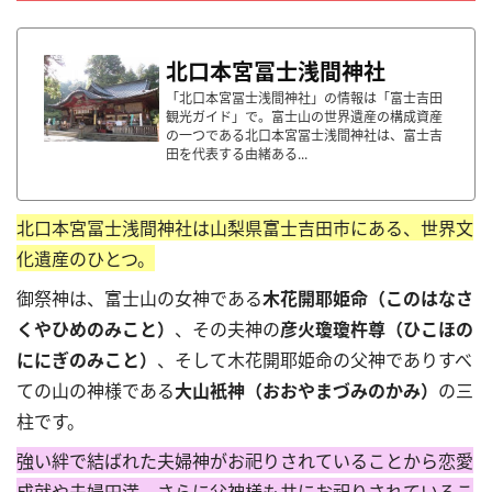
北口本宮冨士浅間神社
「北口本宮冨士浅間神社」の情報は「富士吉田
観光ガイド」で。富士山の世界遺産の構成資産
の一つである北口本宮冨士浅間神社は、富士吉
田を代表する由緒ある...
北口本宮冨士浅間神社は山梨県富士吉田市にある、世界文
化遺産のひとつ。
御祭神は、富士山の女神である
木花開耶姫命（このはなさ
くやひめのみこと）
、その夫神の
彦火瓊瓊杵尊（ひこほの
ににぎのみこと）
、そして木花開耶姫命の父神でありすべ
ての山の神様である
大山衹神（おおやまづみのかみ）
の三
柱です。
強い絆で結ばれた夫婦神がお祀りされていることから恋愛
成就や夫婦円満、さらに父神様も共にお祀りされているこ