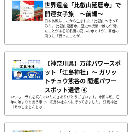
世界遺産「比叡山延暦寺」で
開運女子旅 〜前編～
日本仏教はここから生まれた！比叡山へ行って
みた。 比叡山延暦寺。歴史の授業で誰もが聞い
たことがある知名度の高いお寺ですが、筆者の
周りに「行ったことが...
【神奈川県】万能パワースポ
ット「江島神社」〜 ガリッ
トチュウ熊谷の 開運パワー
スポット通信 ④
いつもコラムを読んでいただきありがとうございます。今回は私、巳
年の始まりと言う事で、江島神社さんに行ってきました。 江島神社
（えのしまじんじゃ...