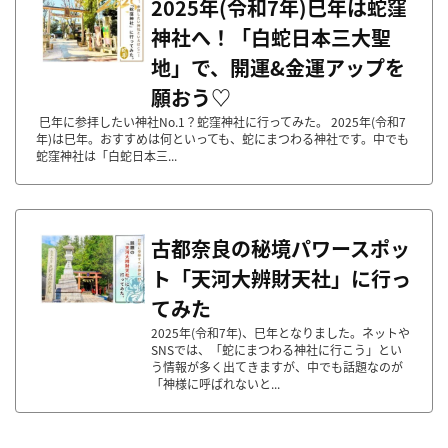
2025年(令和7年)巳年は蛇窪
神社へ！「白蛇日本三大聖
地」で、開運&金運アップを
願おう♡
巳年に参拝したい神社No.1？蛇窪神社に行ってみた。 2025年(令和7
年)は巳年。おすすめは何といっても、蛇にまつわる神社です。中でも
蛇窪神社は「白蛇日本三...
古都奈良の秘境パワースポッ
ト「天河大辨財天社」に行っ
てみた
2025年(令和7年)、巳年となりました。ネットや
SNSでは、「蛇にまつわる神社に行こう」とい
う情報が多く出てきますが、中でも話題なのが
「神様に呼ばれないと...