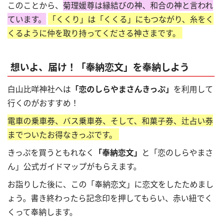
このことから、
菊理媛尊は縁結びの神、和合の神と言われ
ています。
「くくり」は「くくる」にもつながり、糸をく
くるように仲を取り持ってくださる神さまです。
想いよ、届け！「奉納恋文」を奉納しよう
白山比咩神社へは
「恋のしらやまさんきっぷ」
を利用して
行くのがおすすめ！
電車の乗車券、バス乗車券、そして、和菓子券、辻占い券
までついたお得なきっぷです。
きっぷを買うともれなく
「奉納恋文」
と「恋のしらやまさ
ん」公式ガイドマップがもらえます。
お詣りした後に、この「奉納恋文」に恋文をしたためまし
ょう。書き終わったら記念印を押してもらい、赤い紐でく
くって奉納します。