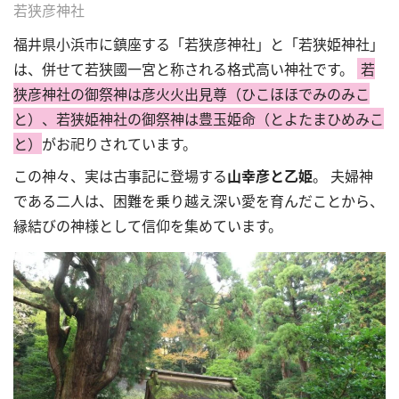
若狭彦神社
福井県小浜市に鎮座する「若狭彦神社」と「若狭姫神社」
は、
併せて若狭國一宮と称される格式高い神社です。
若
狭彦神社の御祭神は彦火火出見尊（ひこほほでみのみこ
と）、若狭姫神社の御祭神は豊玉姫命（とよたまひめみこ
と）
がお祀りされています。
この神々、実は古事記に登場する
山
幸彦と乙姫
。
夫婦神
である二人は、困難を乗り越え深い愛を育んだことから、
縁結びの神様として信仰を集めています。