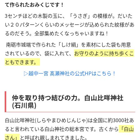
て作られたおみくじです！
3センチほどの木製の玉に、「うさぎ」の模様が。だいた
い２０パターンくらいのメッセージが込められた紋様があ
るのだそう。全部集めたくなっちゃいますね！
南砺市城端で作られた「しけ絹」を素材にした袋も用意
されているので、袋に入れて、
お守りのように持ち歩くこ
ともできます。
▷越中一宮 髙瀬神社の公式HPはこちら！
仲を取り持つ結びの力。白山比咩神社
(石川県)
白山比咩神社(しらやまひめじんじゃ)
は全国に約
3000
社あ
ると言われている白山神社の総本宮です。古くから
「白山
さん」
と呼ばれ親しまれてきました。