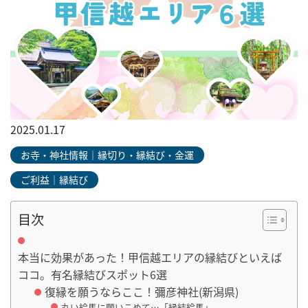
2025.01.17
お寺・神社情報｜縁切り・縁結び・金運
ご利益｜縁結び
目次
本当に効果があった！甲信越エリアの縁結びといえば
ココ。有名縁結びスポット6選
復縁を願うならここ！彌彦神社(新潟県)
丸い絵馬に願いこめて…「縁結絵馬」