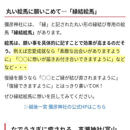
丸い絵馬に願いこめて…「縁結絵馬」
彌彦神社には、「縁」と記された丸い形の縁結び専用の絵
馬
「縁結絵馬」
があります。
絵馬は、願い事を具体的に記すことで効果が高まるのだそ
う。
例えば恋愛成就なら「素敵な出会いがありますよう
に」「
○○に想いが届きお付き合いできますように」など
など・・・
復縁を願うなら「
○○
とご縁が結び直されますように」
「復縁できますように」とはっきり書いてOK！
ぜひ縁結絵馬に想いを託してみてください。
▷越後一宮
彌彦神社の公式HPはこちら
なでうさぎに癒される。髙瀬神社(富山