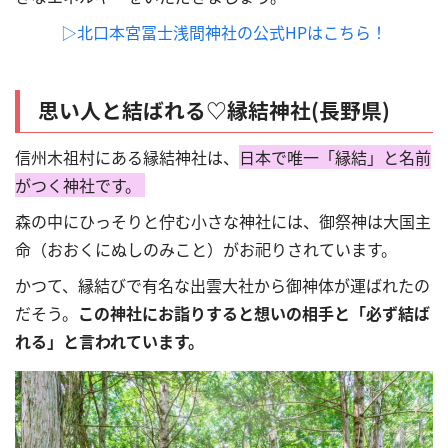
▷北口本宮冨士浅間神社の公式HPはこちら！
思い人と結ばれる
♡
縁結神社(長野県)
信州木祖村にある縁結神社は、
日本で唯一「縁結」と名前
がつく神社です。
森の中にひっそりと佇む小さな神社には、御祭神は大国主
命（おおくにぬしのみこと）がお祀りされています。
かつて、縁結びで有名な出雲大社から御神体が運ばれたの
だそう。
この神社にお詣りすると想いの相手と「必ず結ば
れる」と言われています。