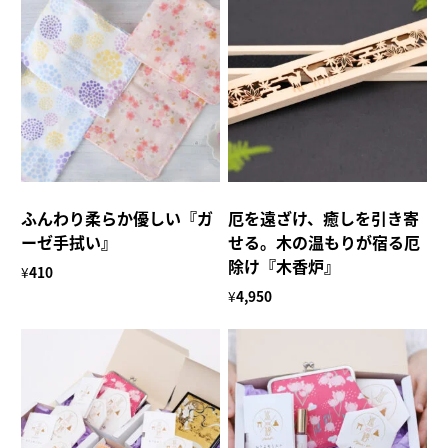
ふんわり柔らか優しい『ガ
厄を遠ざけ、癒しを引き寄
ーゼ手拭い』
せる。木の温もりが宿る厄
除け『木香炉』
¥
410
¥
4,950