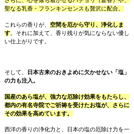
さらに、心を落ち着かせるパチョリ（藿香）や、
レ
聖なる乳香・フランキンセンスも贅沢に配合。
ー
個
これらの香りが、
空間を厄から守り、浄化しま
す
。それに加えて、香り残りが気にならない優し
い仕上がりです。
そして、
日本古来のおきよめに欠かせない「塩」
の力も注入。
国産のあら塩が、強力な厄除け効果をもたらし、
都内の有名寺院でご祈祷を受けたお塩が、さらに
その効果を高めています。
西洋の香りの浄化力と、日本の塩の厄除け力を一