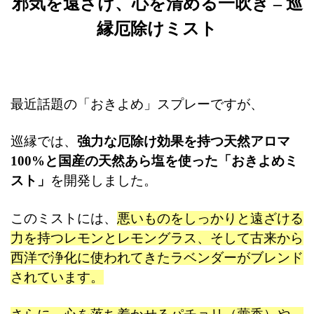
邪気を遠ざけ、心を清める一吹き – 巡
る
最
縁厄除けミスト
強
の
お
守
り
最近話題の「おきよめ」スプレーですが、
ミ
ス
巡縁では、
強力な厄除け効果を持つ天然アロマ
ト
100%と国産の天然あら塩を使った「おきよめミ
-
スト」
を開発しました。
巡
縁
このミストには、
悪いものをしっかりと遠ざける
お
力を持つレモンとレモングラス、そして古来から
き
よ
西洋で浄化に使われてきたラベンダーがブレンド
め
されています。
ス
プ