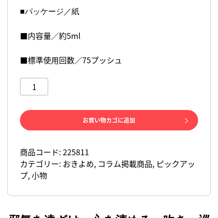
■パッケージ／紙
■内容量／約5ml
■標準使用回数／75プッシュ
厄
を
払
お買い物カゴに追加
い、
幸
運
商品コード:
225811
を
カテゴリー:
おきよめ
,
コラム掲載商品
,
ピックアッ
引
プ
,
小物
き
寄
せ