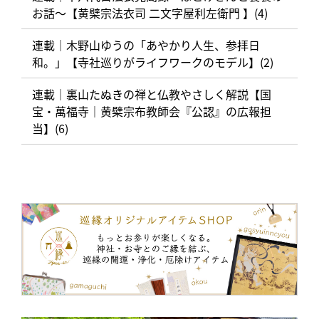
お話〜【黄檗宗法衣司 二文字屋利左衛門 】(4)
連載｜木野山ゆうの「あやかり人生、参拝日
和。」【寺社巡りがライフワークのモデル】(2)
連載｜裏山たぬきの禅と仏教やさしく解説【国
宝・萬福寺｜黄檗宗布教師会『公認』の広報担
当】(6)