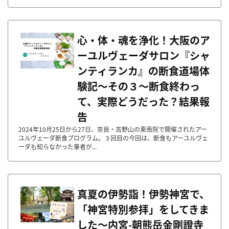
心・体・魂を浄化！大阪のア
ーユルヴェーダサロン『シャ
ンティランカ』の断食道場体
験記〜その３〜断食終わっ
て、実際どうだった？結果報
告
2024年10月25日から27日、奈良・吉野山の東南院で開催されたアー
ユルヴェーダ断食プログラム。３回目の今回は、断食もアーユルヴェ
ーダも知らなかった筆者が...
真夏の伊勢詣！伊勢神宮で、
「神宮特別参拝」をしてきま
した～内宮-朝熊岳金剛證寺